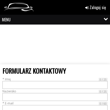
Zaloguj się
MENU
FORMULARZ KONTAKTOWY
* Imię
0 / 25
Nazwisko
0 / 25
* E-mail
0 / 60