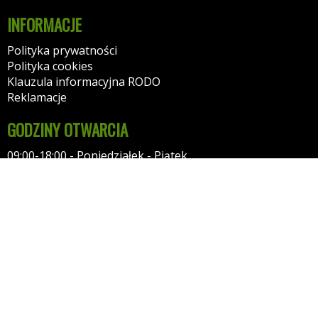
INFORMACJE
Polityka prywatności
Polityka cookies
Klauzula informacyjna RODO
Reklamacje
GODZINY OTWARCIA
09:00-18:00 - Poniedziałek - Piątek
10:00-14:00 - Sobota
KONTAKT
autaniszowe.pl
NIP: 7471705979
Tel: 511569511
55-010 Radwanice (k. Wrocławia)
Pogodna 2
Kontakt: przez formularz