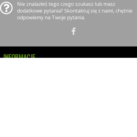
Nie znalazłeś tego czego szukasz lub masz
dodatkowe pytania? Skontaktuj się z nami, chętnie
odpowiemy na Twoje pytania.
INFORMACJE
Polityka prywatności
Polityka cookies
Klauzula informacyjna RODO
Reklamacje
GODZINY OTWARCIA
09:00-18:00 - Poniedziałek - Piątek
10:00-14:00 - Sobota
KONTAKT